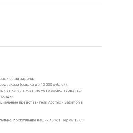
ас и ваши задачи.
едзаказа (скидка до 10 000 рублей).
 при выкупе лыж вы можете воспользоваться
 скидки!
ициальные представители Atomic и Salomon в
ельно, поступление ваших лыж в Пермь 15.09-