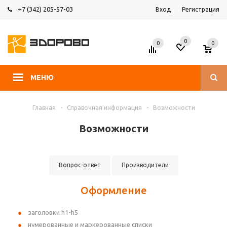
+7 (342) 205-57-03
Вход
Регистрация
0
0
0
МЕНЮ
Главная
-
Справочная информация
-
Возможности
Возможности
Вопрос-ответ
Производители
Оформление
заголовки h1-h5
нумерованные и маркерованные списки