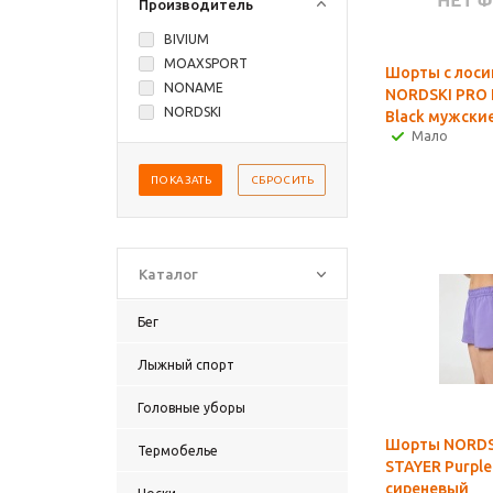
Производитель
BIVIUM
MOAXSPORT
Шорты с лос
NONAME
NORDSKI PRO
NORDSKI
Black мужски
Мало
ПОКАЗАТЬ
СБРОСИТЬ
Каталог
Бег
Лыжный спорт
Головные уборы
Шорты NORDSK
Термобелье
STAYER Purple
сиреневый