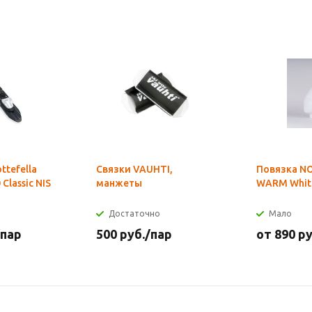
ttefella
Связки VAUHTI,
Повязка N
 Classic NIS
манжеты
WARM Whit
Достаточно
Мало
/пар
500
руб.
/пар
от
890 ру