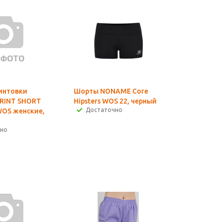
интовки
Шорты NONAME Core
RINT SHORT
Hipsters WOS 22, черный
Достаточно
WOS женские,
чно