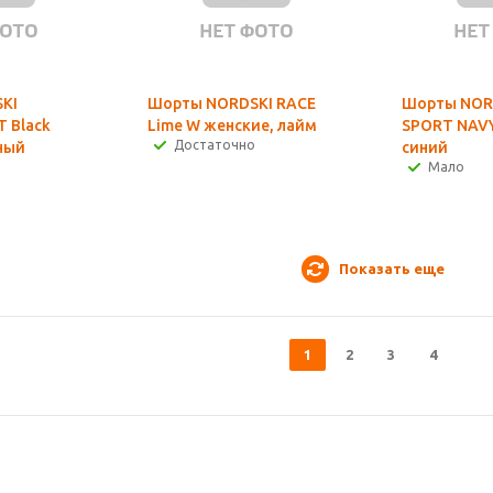
KI
Шорты NORDSKI RACE
Шорты NOR
T Black
Lime W женские, лайм
SPORT NAVY
Достаточно
ный
синий
Мало
Показать еще
1
2
3
4