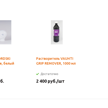
ORDSKI
Растворитель VAUHTI
Бандана 
e, белый
GRIP REMOVER, 1000 мл
FLEECE, 
Достаточно
Мало
б.
2 400
руб.
/шт
1 800
ру