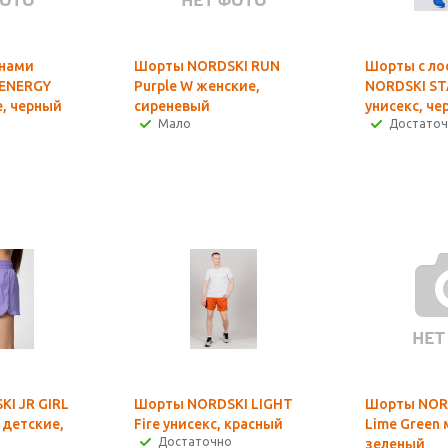
инами
Шорты NORDSKI RUN
Шорты с ло
 ENERGY
Purple W женские,
NORDSKI ST
е, черный
сиреневый
унисекс, че
Мало
Достато
I JR GIRL
Шорты NORDSKI LIGHT
Шорты NOR
 детские,
Fire унисекс, красный
Lime Green
Достаточно
зеленый