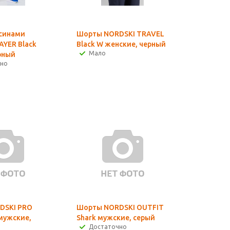
синами
Шорты NORDSKI TRAVEL
AYER Black
Black W женские, черный
Мало
рный
чно
DSKI PRO
Шорты NORDSKI OUTFIT
 мужские,
Shark мужские, серый
Достаточно